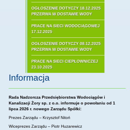
OGŁOSZENIE DOTYCZY 18.12.2025
PRZERWA W DOSTAWIE WODY
PRACE NA SIECI WODOCIĄGOWEJ
17.12.2025
OGŁOSZENIE DOTYCZY 08.12.2025
PRZERWA W DOSTAWIE WODY
PRACE NA SIECI CIEPŁOWNICZEJ
23.10.2025
Informacja
Rada Nadzorcza Przedsiębiorstwa Wodociągów i
Kanalizacji Żory sp. z o.o. informuje o powołaniu od 1
lipca 2026 r. nowego Zarządu Spółki:
Prezes Zarządu – Krzysztof Nitoń
Wiceprezes Zarządu – Piotr Huzarewicz