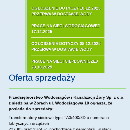
OGŁOSZENIE DOTYCZY 18.12.2025
PRZERWA W DOSTAWIE WODY
PRACE NA SIECI WODOCIĄGOWEJ
17.12.2025
OGŁOSZENIE DOTYCZY 08.12.2025
PRZERWA W DOSTAWIE WODY
PRACE NA SIECI CIEPŁOWNICZEJ
23.10.2025
Oferta sprzedaży
Przedsiębiorstwo Wodociągów i Kanalizacji Żory Sp. z o.o.
z siedzibą w Żorach ul. Wodociągowa 10 ogłasza, że
posiada do sprzedaży:
Transformatory sieciowe typu TA0/400/3D o numerach
fabrycznych urządzeń
237383 oraz 237457. pochodzące z demontażu w stacji