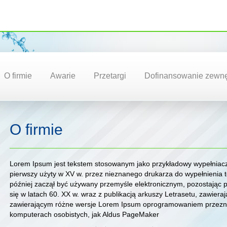
O firmie
Awarie
Przetargi
Dofinansowanie zewnę
O firmie
Lorem Ipsum jest tekstem stosowanym jako przykładowy wypełniacz 
pierwszy użyty w XV w. przez nieznanego drukarza do wypełnienia t
później zaczął być używany przemyśle elektronicznym, pozostając 
się w latach 60. XX w. wraz z publikacją arkuszy Letrasetu, zawier
zawierającym różne wersje Lorem Ipsum oprogramowaniem przezna
komputerach osobistych, jak Aldus PageMaker