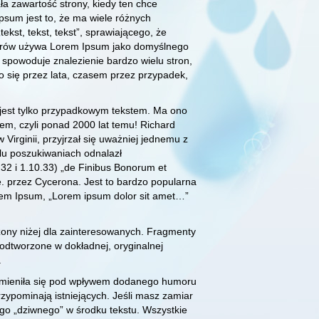
a zawartość strony, kiedy ten chce
sum jest to, że ma wiele różnych
ekst, tekst, tekst”, sprawiającego, że
gnerów używa Lorem Ipsum jako domyślnego
 spowoduje znalezienie bardzo wielu stron,
ło się przez lata, czasem przez przypadek,
 jest tylko przypadkowym tekstem. Ma ono
sem, czyli ponad 2000 lat temu! Richard
irginii, przyjrzał się uważniej jednemu z
elu poszukiwaniach odnalazł
32 i 1.10.33) „de Finibus Bonorum et
.e. przez Cycerona. Jest to bardzo popularna
rem Ipsum, „Lorem ipsum dolor sit amet…”
ony niżej dla zainteresowanych. Fragmenty
odtworzone w dokładnej, oryginalnej
.
 zmieniła się pod wpływem dodanego humoru
zypominają istniejących. Jeśli masz zamiar
go „dziwnego” w środku tekstu. Wszystkie