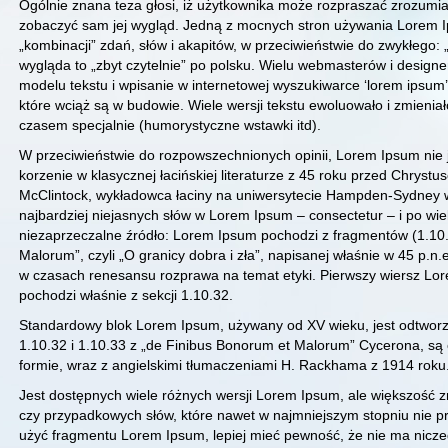
Ogólnie znana teza głosi, iż użytkownika może rozpraszać zrozumiał
zobaczyć sam jej wygląd. Jedną z mocnych stron używania Lorem Ip
„kombinacji” zdań, słów i akapitów, w przeciwieństwie do zwykłego: „t
wygląda to „zbyt czytelnie” po polsku. Wielu webmasterów i desi
modelu tekstu i wpisanie w internetowej wyszukiwarce ‘lorem ipsum’
które wciąż są w budowie. Wiele wersji tekstu ewoluowało i zmienia
czasem specjalnie (humorystyczne wstawki itd).
W przeciwieństwie do rozpowszechnionych opinii, Lorem Ipsum nie
korzenie w klasycznej łacińskiej literaturze z 45 roku przed Chrystu
McClintock, wykładowca łaciny na uniwersytecie Hampden-Sydney w V
najbardziej niejasnych słów w Lorem Ipsum – consectetur – i po wi
niezaprzeczalne źródło: Lorem Ipsum pochodzi z fragmentów (1.10.
Malorum”, czyli „O granicy dobra i zła”, napisanej właśnie w 45 p.n
w czasach renesansu rozprawa na temat etyki. Pierwszy wiersz Lo
pochodzi właśnie z sekcji 1.10.32.
Standardowy blok Lorem Ipsum, używany od XV wieku, jest odtworz
1.10.32 i 1.10.33 z „de Finibus Bonorum et Malorum” Cycerona, są 
formie, wraz z angielskimi tłumaczeniami H. Rackhama z 1914 roku
Jest dostępnych wiele różnych wersji Lorem Ipsum, ale większość
czy przypadkowych słów, które nawet w najmniejszym stopniu nie pr
użyć fragmentu Lorem Ipsum, lepiej mieć pewność, że nie ma nicze