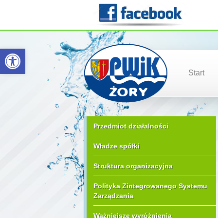
Otwórz pasek narzędzi
Start
Przedmiot działalności
Władze spółki
Struktura organizacyjna
Polityka Zintegrowanego Systemu
Zarządzania
Ważniejsze wyróżnienia