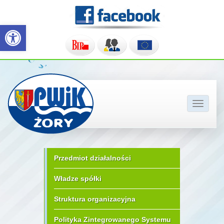
Otwórz pasek narzędzi
Pokaż/u
nawigac
Przedmiot działalności
Władze spółki
Struktura organizacyjna
Polityka Zintegrowanego Systemu