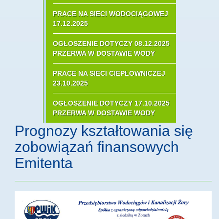
PRACE NA SIECI WODOCIĄGOWEJ
17.12.2025
OGŁOSZENIE DOTYCZY 08.12.2025
PRZERWA W DOSTAWIE WODY
PRACE NA SIECI CIEPŁOWNICZEJ
23.10.2025
OGŁOSZENIE DOTYCZY 17.10.2025
PRZERWA W DOSTAWIE WODY
Prognozy kształtowania się
zobowiązań finansowych
Emitenta