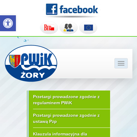
Otwórz pasek narzędzi
Pokaż/u
nawigac
Przetargi prowadzone zgodnie z
regulaminem PWiK
Przetargi prowadzone zgodnie z
ustawą Pzp
Klauzula informacyjna dla