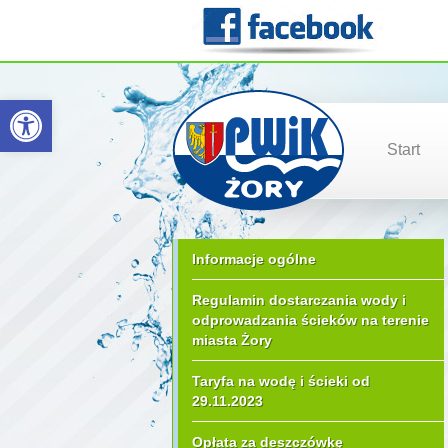
Otwórz pasek narzędzi
Start
Informacje ogólne
Regulamin dostarczania wody i
odprowadzania ścieków na terenie
miasta Żory
Taryfa na wodę i ścieki od
29.11.2023
Opłata za deszczówkę