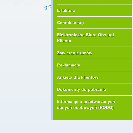
E-faktura
Cennik usług
Elektroniczne Biuro Obsługi
Klienta
Zawieranie umów
Reklamacje
Ankieta dla klientów
Dokumenty do pobrania
Informacje o przetwarzanych
danych osobowych (RODO)