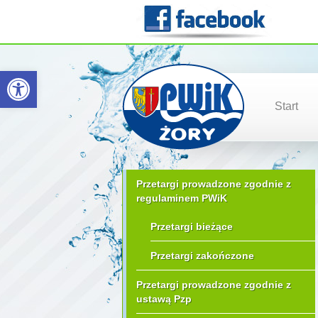
Otwórz pasek narzędzi
Start
Przetargi prowadzone zgodnie z
regulaminem PWiK
Przetargi bieżące
Przetargi zakończone
Przetargi prowadzone zgodnie z
ustawą Pzp