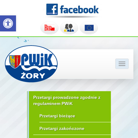
Otwórz pasek narzędzi
Pokaż/u
nawigac
Przetargi prowadzone zgodnie z
regulaminem PWiK
Przetargi bieżące
Przetargi zakończone