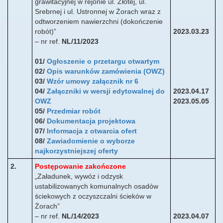
grawitacyjnej w rejonie ul. Złotej, ul.
Srebrnej i ul. Ustronnej w Żorach wraz z
odtworzeniem nawierzchni (dokończenie
robót)”
2023.03.23
– nr ref.
NL/11/2023
01/
Ogłoszenie o przetargu otwartym
02/
Opis warunków zamówienia (OWZ)
03/
Wzór umowy załącznik nr 6
04/
Załączniki w wersji edytowalnej do
2023.04.17
OWZ
2023.05.05
05/
Przedmiar robót
06/
Dokumentacja projektowa
07/
Informacja z otwarcia ofert
08/
Zawiadomienie o wyborze
najkorzystniejszej oferty
2.
Postępowanie zakończone
„Załadunek, wywóz i odzysk
ustabilizowanych komunalnych osadów
ściekowych z oczyszczalni ścieków w
Żorach”
– nr ref.
NL/14/2023
2023.04.07