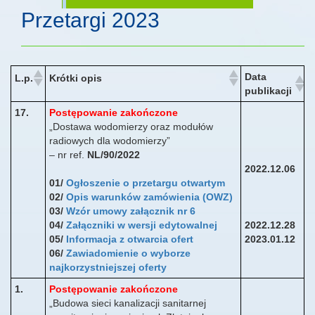
Przetargi 2023
Data
L.p.
Krótki opis
publikacji
17.
Postępowanie zakończone
„Dostawa wodomierzy oraz modułów
radiowych dla wodomierzy”
– nr ref.
NL/90/2022
2022.12.06
01/
Ogłoszenie o przetargu otwartym
02/
Opis warunków zamówienia (OWZ)
03/
Wzór umowy załącznik nr 6
04/
Załączniki w wersji edytowalnej
2022.12.28
05/
Informacja z otwarcia ofert
2023.01.12
06/
Zawiadomienie o wyborze
najkorzystniejszej oferty
1.
Postępowanie zakończone
„Budowa sieci kanalizacji sanitarnej