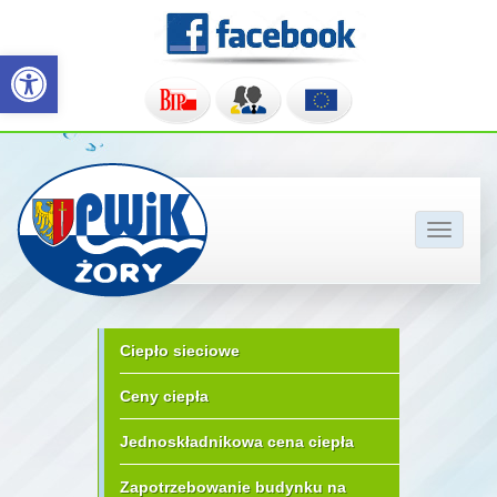
Otwórz pasek narzędzi
Pokaż/u
nawigac
Ciepło sieciowe
Ceny ciepła
Jednoskładnikowa cena ciepła
Zapotrzebowanie budynku na