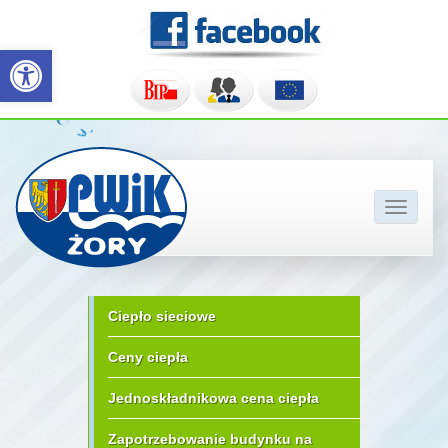
Otwórz pasek narzędzi
Pokaż/u
nawigac
Ciepło sieciowe
Ceny ciepła
Jednoskładnikowa cena ciepła
Zapotrzebowanie budynku na