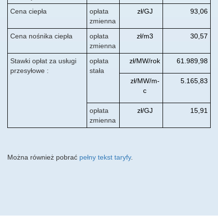
Cena ciepła
opłata
zł/GJ
93,06
zmienna
Cena nośnika ciepła
opłata
zł/m3
30,57
zmienna
Stawki opłat za usługi
opłata
zł/MW/rok
61.989,98
przesyłowe :
stała
zł/MW/m-
5.165,83
c
opłata
zł/GJ
15,91
zmienna
Można również pobrać
pełny tekst taryfy
.