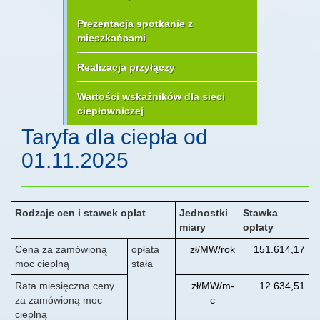
Prezentacja spotkanie z
mieszkańcami
Realizacja przyłączy
Wartości wskaźników dla sieci
ciepłowniczej
Taryfa dla ciepła od
01.11.2025
Rodzaje cen i stawek opłat
Jednostki
Stawka
miary
opłaty
Cena za zamówioną
opłata
zł/MW/rok
151.614,17
moc cieplną
stała
Rata miesięczna ceny
zł/MW/m-
12.634,51
za zamówioną moc
c
cieplną