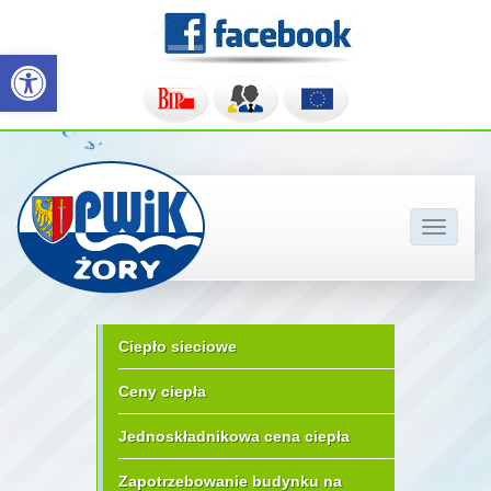
Otwórz pasek narzędzi
Pokaż/u
nawigac
Ciepło sieciowe
Ceny ciepła
Jednoskładnikowa cena ciepła
Zapotrzebowanie budynku na