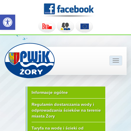
Otwórz pasek narzędzi
Pokaż/u
nawigac
Informacje ogólne
Regulamin dostarczania wody i
odprowadzania ścieków na terenie
miasta Żory
Taryfa na wodę i ścieki od