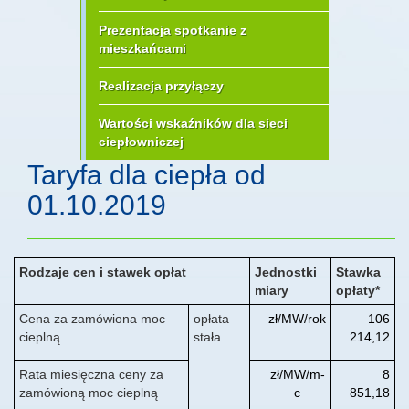
Prezentacja spotkanie z
mieszkańcami
Realizacja przyłączy
Wartości wskaźników dla sieci
ciepłowniczej
Taryfa dla ciepła od
01.10.2019
Rodzaje cen i stawek opłat
Jednostki
Stawka
miary
opłaty*
Cena za zamówiona moc
opłata
zł/MW/rok
106
cieplną
stała
214,12
Rata miesięczna ceny za
zł/MW/m-
8
zamówioną moc cieplną
c
851,18