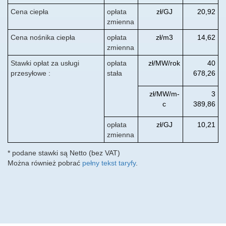
Cena ciepła
opłata
zł/GJ
20,92
zmienna
Cena nośnika ciepła
opłata
zł/m3
14,62
zmienna
Stawki opłat za usługi
opłata
zł/MW/rok
40
przesyłowe :
stała
678,26
zł/MW/m-
3
c
389,86
opłata
zł/GJ
10,21
zmienna
* podane stawki są Netto (bez VAT)
Można również pobrać
pełny tekst taryfy
.