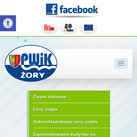
Otwórz pasek narzędzi
Pokaż/u
nawigac
Ciepło sieciowe
Ceny ciepła
Jednoskładnikowa cena ciepła
Zapotrzebowanie budynku na